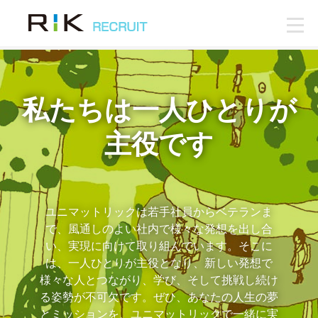
私たちは一人ひとりが
主役です
ユニマットリックは若手社員からベテランま
で、風通しのよい社内で様々な発想を出し合
い、実現に向けて取り組んでいます。そこに
は、一人ひとりが主役となり、新しい発想で
様々な人とつながり、学び、そして挑戦し続け
る姿勢が不可欠です。ぜひ、あなたの人生の夢
とミッションを、ユニマットリックで一緒に実